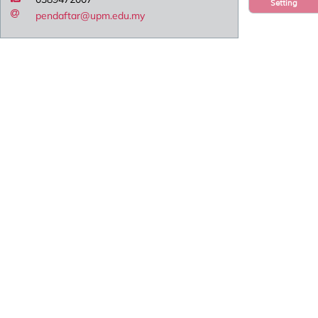
Setting
pendaftar@upm.edu.my