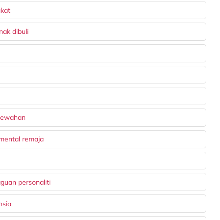
akat
ak dibuli
mewahan
 mental remaja
guan personaliti
hsia