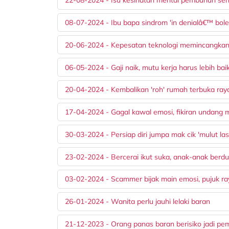
22-08-2024 - Isu kesihatan mental pembunuh se
08-07-2024 - Ibu bapa sindrom 'in denialâ€™ bol
20-06-2024 - Kepesatan teknologi memincangka
06-05-2024 - Gaji naik, mutu kerja harus lebih bai
20-04-2024 - Kembalikan 'roh' rumah terbuka ray
17-04-2024 - Gagal kawal emosi, fikiran undang 
30-03-2024 - Persiap diri jumpa mak cik 'mulut la
23-02-2024 - Bercerai ikut suka, anak-anak berd
03-02-2024 - Scammer bijak main emosi, pujuk ra
26-01-2024 - Wanita perlu jauhi lelaki baran
21-12-2023 - Orang panas baran berisiko jadi p