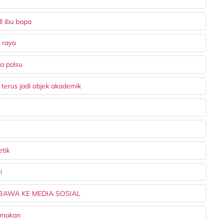
l ibu bapa
 raya
a palsu
terus jadi objek akademik
etik
i
DIBAWA KE MEDIA SOSIAL
 makan