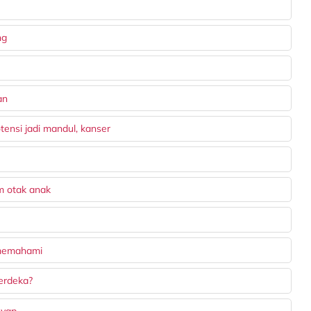
ng
an
tensi jadi mandul, kanser
m otak anak
 memahami
erdeka?