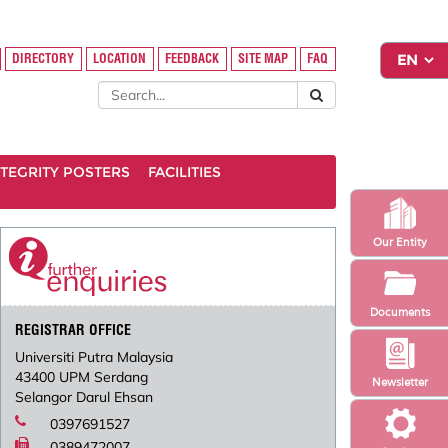
DIRECTORY
LOCATION
FEEDBACK
SITE MAP
FAQ
INTEGRITY POSTERS
FACILITIES
Our Entity
Documents
REGISTRAR OFFICE
Universiti Putra Malaysia
43400 UPM Serdang
Newsletter
Selangor Darul Ehsan
0397691527
0389472007