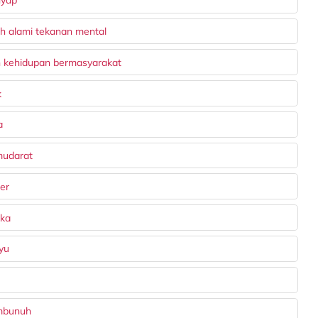
nyap
eh alami tekanan mental
n kehidupan bermasyarakat
k
a
mudarat
ser
uka
yu
embunuh