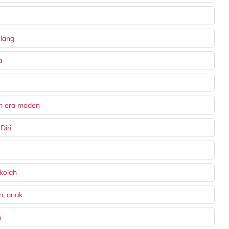
ulang
a
lam era moden
Diri
kolah
n, anak
h