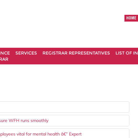
HOME
ENCE
SERVICES
REGISTRAR REPRESENTATIVES
LIST OF 
RAR
ensure WFH runs smoothly
oyees vital for mental health â€” Expert