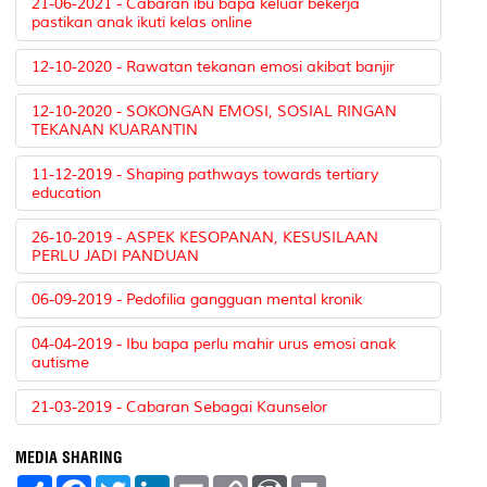
21-06-2021 - Cabaran ibu bapa keluar bekerja
pastikan anak ikuti kelas online
12-10-2020 - Rawatan tekanan emosi akibat banjir
12-10-2020 - SOKONGAN EMOSI, SOSIAL RINGAN
TEKANAN KUARANTIN
11-12-2019 - Shaping pathways towards tertiary
education
26-10-2019 - ASPEK KESOPANAN, KESUSILAAN
PERLU JADI PANDUAN
06-09-2019 - Pedofilia gangguan mental kronik
04-04-2019 - Ibu bapa perlu mahir urus emosi anak
autisme
21-03-2019 - Cabaran Sebagai Kaunselor
MEDIA SHARING
S
F
T
L
E
C
W
P