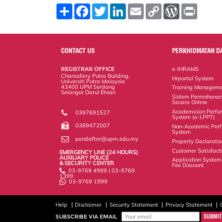
S
F
T
L
E
C
W
P
h
a
w
i
m
o
o
r
a
c
i
n
a
p
r
i
r
e
t
k
i
y
d
n
e
b
t
e
l
L
P
t
o
e
d
i
r
CONTACT US
PERKHIDMATAN D
o
r
I
n
e
k
n
k
s
REGISTRAR OFFICE
e-IHRAMS
s
Chancellery Putra Building,
Hrportal System
Universiti Putra Malaysia
43400 UPM Serdang
Training Manageme
Selangor Darul Ehsan
Sistem Permohonan
Secara Online
Academician Perfo
0397691527
System (e-LPPT)
0389472007
Non-Academic Perf
System
pendaftar@upm.edu.my
Property Declarati
Customer Satisfacti
EMERGENCY LINE (24 HOURS)
AUXILIARY POLICE
Application System
& SECURITY CENTER
Fee Discount
03-9769 4999 | 03-9769
1399
03-9769 1999
Help
Disclaimer
Security Statement
Privacy Statement
SUBSCRIBE VIA EMAIL