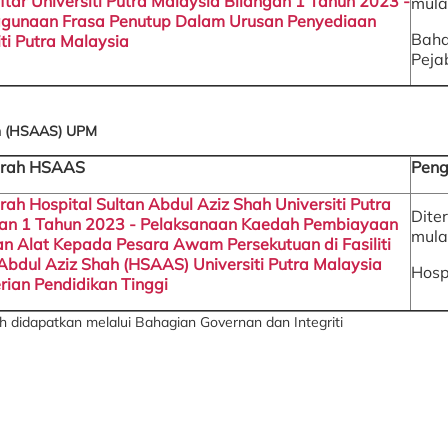
ftar Universiti Putra Malaysia Bilangan 1 Tahun 2023 -
mula
gunaan Frasa Penutup Dalam Urusan Penyediaan
Baha
iti Putra Malaysia
Peja
hah (HSAAS) UPM
garah HSAAS
Peng
rah Hospital Sultan Abdul Aziz Shah Universiti Putra
Dite
gan 1 Tahun 2023 - Pelaksanaan Kaedah Pembiayaan
mula
n Alat Kepada Pesara Awam Persekutuan di Fasiliti
 Abdul Aziz Shah (HSAAS) Universiti Putra Malaysia
Hosp
ian Pendidikan Tinggi
 didapatkan melalui Bahagian Governan dan Integriti