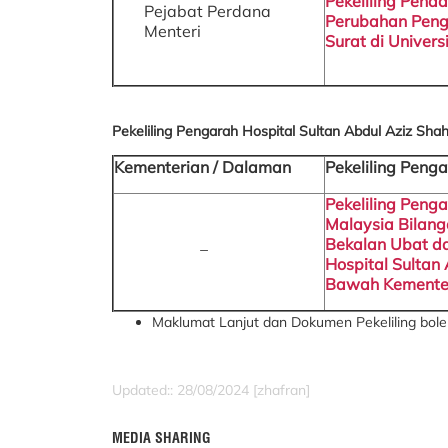
Pekeliling Penda
Pejabat Perdana
Perubahan Peng
Menteri
Surat di Univers
Pekeliling Pengarah Hospital Sultan Abdul Aziz S
Kementerian / Dalaman
Pekeliling Pen
Pekeliling Penga
Malaysia Bilan
_
Bekalan Ubat da
Hospital Sultan
Bawah Kementer
Maklumat Lanjut dan Dokumen Pekeliling boleh
Updated:: 28/08/2024 [zhafran]
MEDIA SHARING