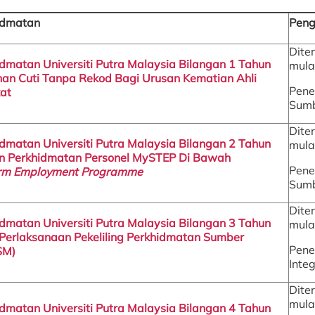
hidmatan
Peng
Dite
hidmatan Universiti Putra Malaysia Bilangan 1 Tahun
mula
an Cuti Tanpa Rekod Bagi Urusan Kematian Ahli
Pene
at
Sumb
Dite
hidmatan Universiti Putra Malaysia Bilangan 2 Tahun
mula
an Perkhidmatan Personel MySTEP Di Bawah
Pene
erm Employment Programme
Sumb
Dite
hidmatan Universiti Putra Malaysia Bilangan 3 Tahun
mula
Perlaksanaan Pekeliling Perkhidmatan Sumber
Pene
SM)
Integ
Dite
mula
hidmatan Universiti Putra Malaysia Bilangan 4 Tahun