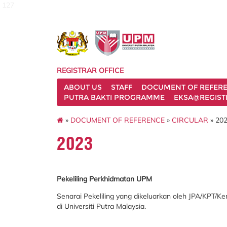
127
REGISTRAR OFFICE
ABOUT US
STAFF
DOCUMENT OF REFER
PUTRA BAKTI PROGRAMME
EKSA@REGIST
»
DOCUMENT OF REFERENCE
»
CIRCULAR
» 20
2023
Pekeliling Perkhidmatan UPM
Senarai Pekeliling yang dikeluarkan oleh JPA/KPT/K
di Universiti Putra Malaysia.