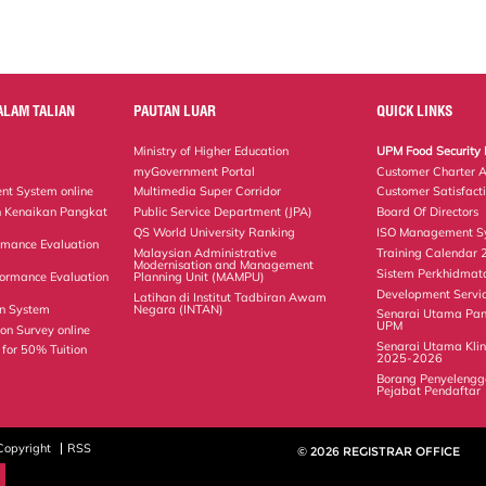
ALAM TALIAN
PAUTAN LUAR
QUICK LINKS
Ministry of Higher Education
UPM Food Security 
myGovernment Portal
Customer Charter 
nt System online
Multimedia Super Corridor
Customer Satisfact
 Kenaikan Pangkat
Public Service Department (JPA)
Board Of Directors
QS World University Ranking
ISO Management Sy
rmance Evaluation
Malaysian Administrative
Training Calendar
Modernisation and Management
Sistem Perkhidmat
ormance Evaluation
Planning Unit (MAMPU)
Development Servi
Latihan di Institut Tadbiran Awam
on System
Negara (INTAN)
Senarai Utama Pan
UPM
on Survey online
Senarai Utama Klin
 for 50% Tuition
2025-2026
Borang Penyelengga
Pejabat Pendaftar
Copyright
RSS
© 2026 REGISTRAR OFFICE