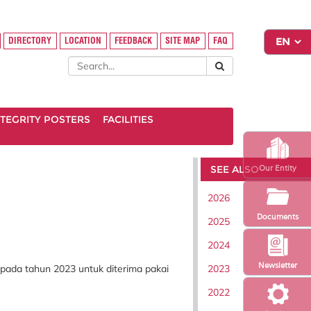
DIRECTORY
LOCATION
FEEDBACK
SITE MAP
FAQ
INTEGRITY POSTERS
FACILITIES
SEE ALSO
Our Entity
2026
Documents
2025
2024
Newsletter
2023
 pada tahun 2023 untuk diterima pakai
2022