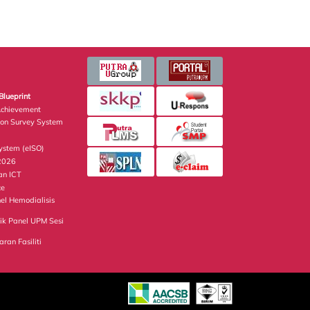
Blueprint
Achievement
ion Survey System
stem (eISO)
 2026
an ICT
ce
el Hemodialisis
ik Panel UPM Sesi
ran Fasiliti