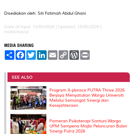
Disediakan oleh: Siti Fatimah Abdul Ghani
Date of Input: 15/05/2026 |
Updated: 15/05/2026 |
mohd.hasrul
MEDIA SHARING
S
F
T
L
E
C
W
P
h
a
w
i
m
o
o
r
a
c
i
n
a
p
r
i
r
e
t
k
i
y
d
n
e
b
t
e
l
L
P
t
o
e
d
i
r
SEE ALSO
o
r
I
n
e
k
n
k
s
Program X-plorace PUTRA Thrive 2026
s
Berjaya Menyatukan Warga Universiti
Melalui Semangat Sinergi dan
Kesejahteraan
Pameran Psikoterapi Santuni Warga
UPM Sempena Majlis Peluncuran Bulan
Sinergi Putra 2026