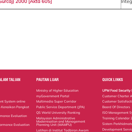
Surcaj) 2000 [Akta 605]
Integ
ALAM TALIAN
PAUTAN LUAR
QUICK LINKS
Ministry of Higher Education
UPM Food Security 
myGovernment Portal
Customer Charter 
nt System online
Multimedia Super Corridor
Customer Satisfact
 Kenaikan Pangkat
Public Service Department (JPA)
Board Of Directors
QS World University Ranking
ISO Management Sy
rmance Evaluation
Malaysian Administrative
Training Calendar
Modernisation and Management
Sistem Perkhidmat
ormance Evaluation
Planning Unit (MAMPU)
Development Servi
Latihan di Institut Tadbiran Awam