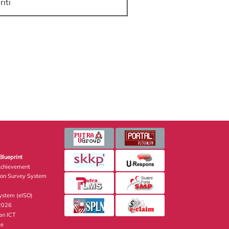
riti
Blueprint
Achievement
ion Survey System
stem (eISO)
 2026
an ICT
ce