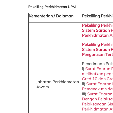
Pekeliling Perkhidmatan UPM
Kementerian / Dalaman
Pekeliling Perk
Pekeliling Perk
Sistem Saraan 
Perkhidmatan 
Pekeliling Perk
Sistem Saraan 
Pengurusan Tert
Penerimaan Pak
i)
Surat Edaran 
melibatkan pega
Gred 10 dan Gr
Jabatan Perkhidmatan
ii)
Surat Edaran
Awam
Pemangkuan dan
iii)
Surat Edaran
Dengan Pelaksan
Pelaksanaan Si
Perkhidmatan 