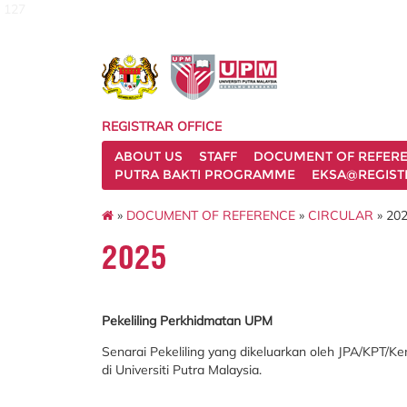
127
REGISTRAR OFFICE
ABOUT US
STAFF
DOCUMENT OF REFER
PUTRA BAKTI PROGRAMME
EKSA@REGIST
»
DOCUMENT OF REFERENCE
»
CIRCULAR
» 20
2025
Pekeliling Perkhidmatan UPM
Senarai Pekeliling yang dikeluarkan oleh JPA/KPT/K
di Universiti Putra Malaysia.