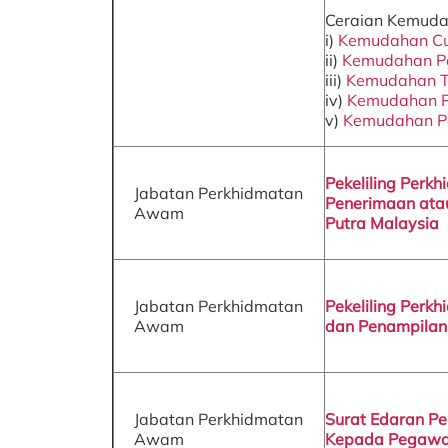
Ceraian Kemuda
i)
Kemudahan Cu
ii)
Kemudahan P
iii)
Kemudahan T
iv)
Kemudahan P
v)
Kemudahan P
Pekeliling Perk
Jabatan Perkhidmatan
Penerimaan atau
Awam
Putra Malaysia
Jabatan Perkhidmatan
Pekeliling Perk
Awam
dan Penampilan 
Jabatan Perkhidmatan
Surat Edaran Pe
Awam
Kepada Pegawa