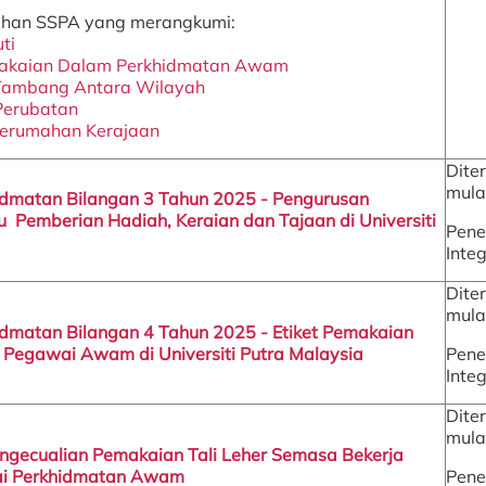
han SSPA yang merangkumi:
ti
akaian Dalam Perkhidmatan Awam
ambang Antara Wilayah
erubatan
erumahan Kerajaan
Dite
mula
hidmatan Bilangan 3 Tahun 2025 - Pengurusan
 Pemberian Hadiah, Keraian dan Tajaan di Universiti
Pene
Integ
Dite
mula
hidmatan Bilangan 4 Tahun 2025 - Etiket Pemakaian
Pegawai Awam di Universiti Putra Malaysia
Pene
Integ
Dite
mula
ngecualian Pemakaian Tali Leher Semasa Bekerja
i Perkhidmatan Awam
Pene