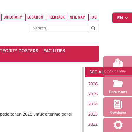
DIRECTORY
LOCATION
FEEDBACK
SITE MAP
FAQ
INTEGRITY POSTERS
FACILITIES
SEE ALSO
Our Entity
2026
Documents
2025
2024
Newsletter
2023
 pada tahun 2025 untuk diterima pakai
2022